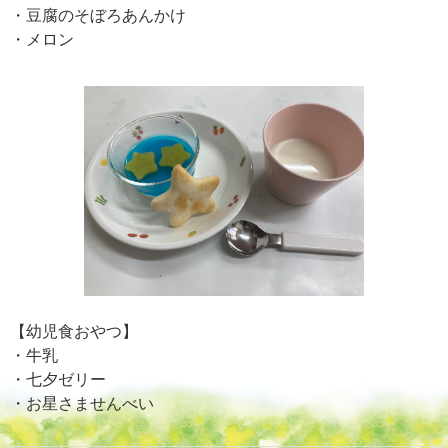
・豆腐のそぼろあんかけ
・メロン
【幼児食おやつ】
・牛乳
・七夕ゼリー
・お星さませんべい