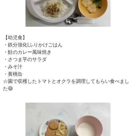
【幼児食】
・鉄分強化!ふりかけごはん
・鮭のカレー風味焼き
・さつま芋のサラダ
・みそ汁
・黄桃缶
☆園で収穫したトマトとオクラを調理してもらい食べまし
た😄