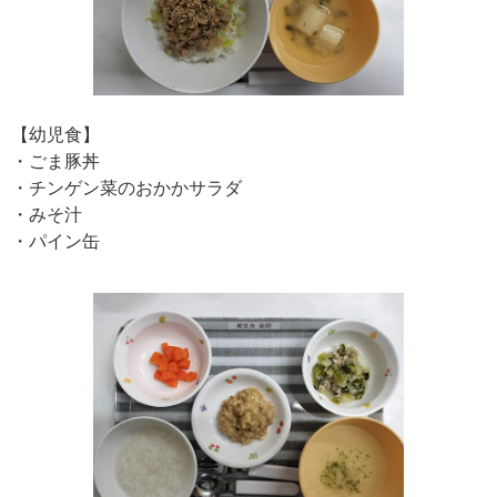
【幼児食】
・ごま豚丼
・チンゲン菜のおかかサラダ
・みそ汁
・パイン缶