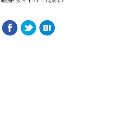
■該当件数1件中＜1 ～ 1を表示＞