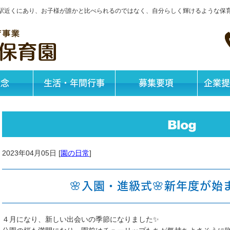
神戸駅近くにあり、お子様が誰かと比べられるのではなく、自分らしく輝けるような保
理念
生活・年間行事
募集要項
企業提
2023年04月05日 [
園の日常
]
🌸入園・進級式🌸新年度が始
４月になり、新しい出会いの季節になりました✨