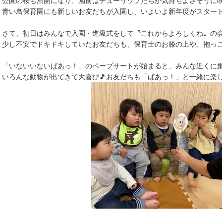
公園の桜も満開になり、園前はチューリップたちが気持ちよさそうに咲
青い鳥保育園にも新しいお友だちが入園し、いよいよ新年度がスタートで
さて、初日はみんなで入園・進級式をして〝これからよろしくね〟の会
少し不安でドキドキしていたお友だちも、保育士のお膝の上や、抱っこ
「いないいないばあっ！」のペープサートが始まると、みんな近くに集
いろんな動物が出てきて大喜び🎵お友だちも「ばあっ！」と一緒に楽し