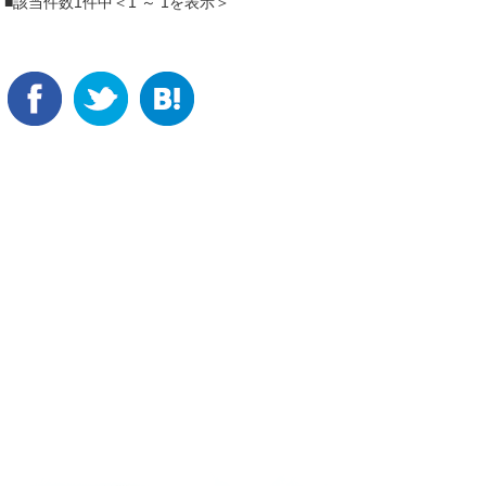
■該当件数1件中＜1 ～ 1を表示＞