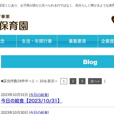
神戸駅近くにあり、お子様が誰かと比べられるのではなく、自分らしく輝けるような保
理念
生活・年間行事
募集要項
企業提
■該当件数24件中＜1 ～ 10を表示＞
|
1
2
3
次へ>
2023年10月31日 [
今日の給食
]
今日の給食【2023/10/31】
2023年10月30日 [
今日の給食
]