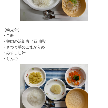
【幼児食】
・ご飯
・鶏肉の治部煮（石川県）
・さつま芋のごまがらめ
・みすまし汁
・りんご