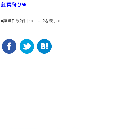
紅葉狩り🍁
■該当件数2件中＜1 ～ 2を表示＞