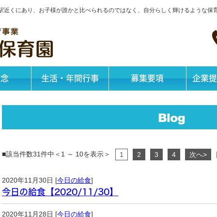
神戸駅近くにあり、お子様が誰かと比べられるのではなく、自分らしく輝けるような保
理念
生活・年間行事
募集要項
企業提
■該当件数31件中＜1 ～ 10を表示＞
1
2
3
4
次へ>
2020年11月30日 [
今日の給食
]
今日の給食【2020/11/30】
2020年11月28日 [
今日の給食
]