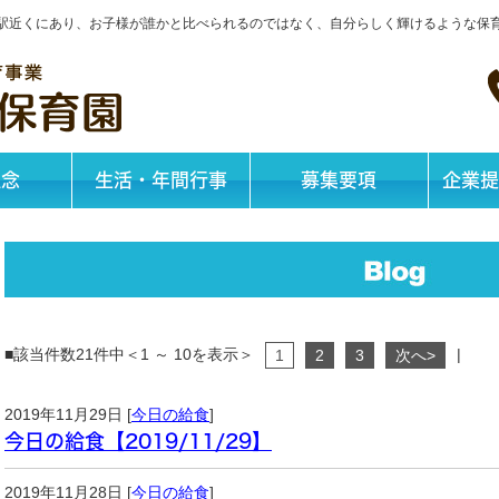
神戸駅近くにあり、お子様が誰かと比べられるのではなく、自分らしく輝けるような保
理念
生活・年間行事
募集要項
企業提
■該当件数21件中＜1 ～ 10を表示＞
|
1
2
3
次へ>
2019年11月29日 [
今日の給食
]
今日の給食【2019/11/29】
2019年11月28日 [
今日の給食
]