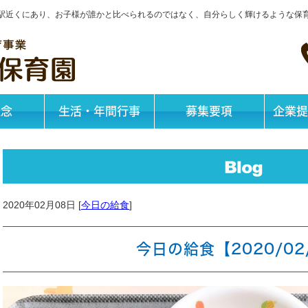
神戸駅近くにあり、お子様が誰かと比べられるのではなく、自分らしく輝けるような保
理念
生活・年間行事
募集要項
企業提
2020年02月08日 [
今日の給食
]
今日の給食【2020/02