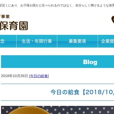
神戸駅近くにあり、お子様が誰かと比べられるのではなく、自分らしく輝けるような保
理念
生活・年間行事
募集要項
企業提
2018年10月26日 [
今日の給食
]
今日の給食【2018/10