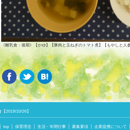
《離乳食：後期》【かゆ】【豚肉と玉ねぎのトマト煮】【もやしと人
2018/10/26】
top
保育理念
生活・年間行事
募集要項
企業提携について