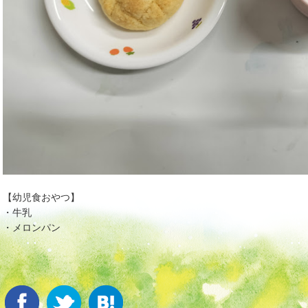
【幼児食おやつ】
・牛乳
・メロンパン