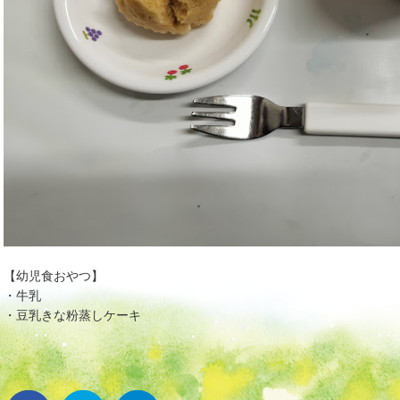
【幼児食おやつ】
・牛乳
・豆乳きな粉蒸しケーキ