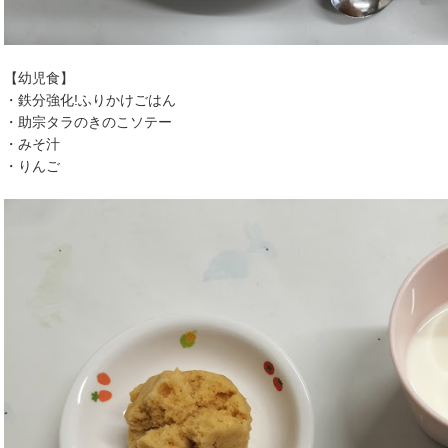
【幼児食】
・鉄分強化!ふりかけごはん
・助宗タラのきのこソテー
・みそ汁
・りんご