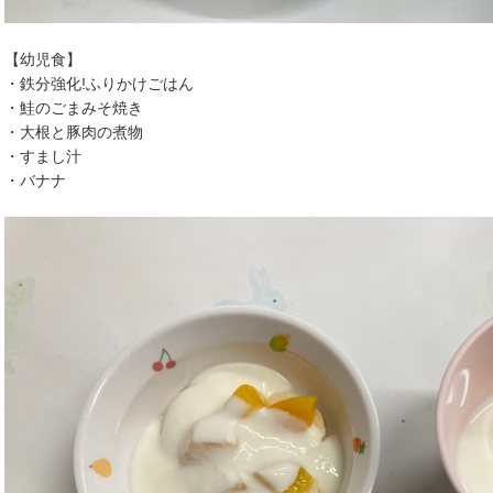
【幼児食】
・鉄分強化!ふりかけごはん
・鮭のごまみそ焼き
・大根と豚肉の煮物
・すまし汁
・バナナ