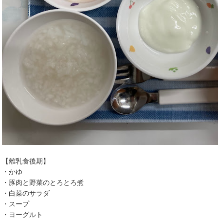
【離乳食後期】
・かゆ
・豚肉と野菜のとろとろ煮
・白菜のサラダ
・スープ
・ヨーグルト