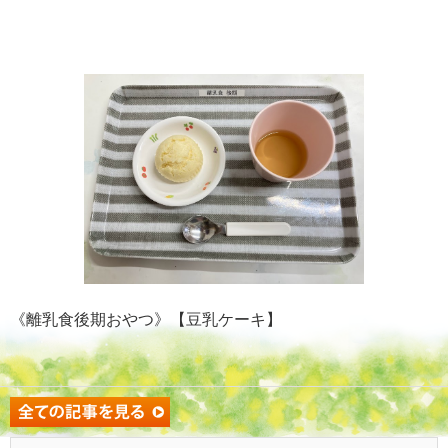
《離乳食後期おやつ》【豆乳ケーキ】