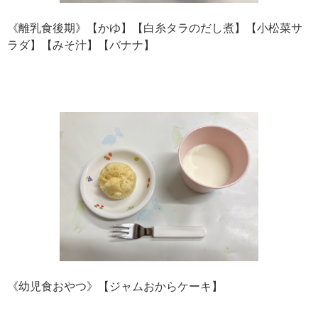
《離乳食後期》【かゆ】【白糸タラのだし煮】【小松菜サ
ラダ】【みそ汁】【バナナ】
《幼児食おやつ》【ジャムおからケーキ】