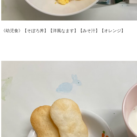
《幼児食》【そぼろ丼】【洋風なます】【みそ汁】【オレンジ】