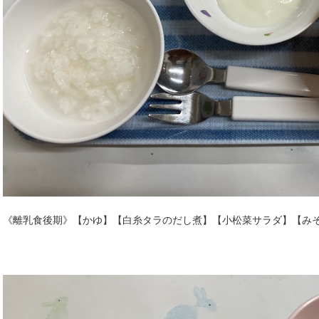
《離乳食後期》【かゆ】【白糸タラのだし煮】【小松菜サラダ】【み