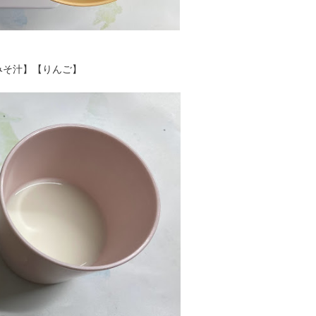
みそ汁】【りんご】