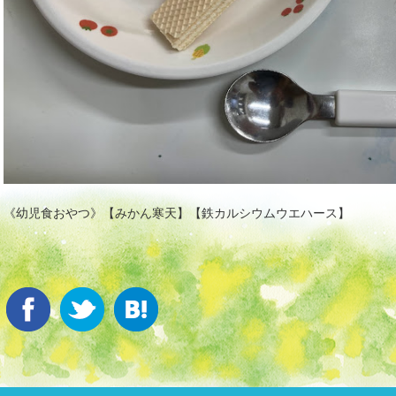
《幼児食おやつ》【みかん寒天】【鉄カルシウムウエハース】