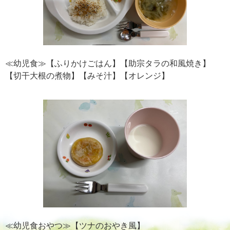
≪幼児食≫【ふりかけごはん】【助宗タラの和風焼き】
【切干大根の煮物】【みそ汁】【オレンジ】
≪幼児食おやつ≫【ツナのおやき風】