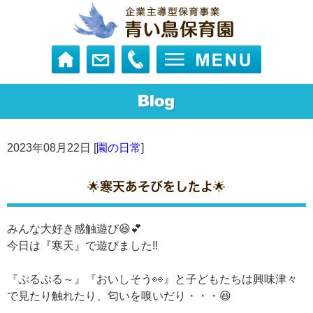
2023年08月22日 [
園の日常
]
🌟寒天あそびをしたよ🌟
みんな大好き感触遊び😆💕
今日は『寒天』で遊びました‼️
『ぷるぷる～』『おいしそう👀』と子どもたちは興味津々
で見たり触れたり、匂いを嗅いだり・・・😆