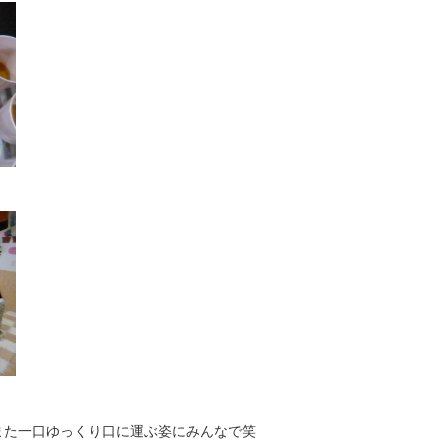
！
また一口ゆっくり口に運ぶ姿にみんなで笑