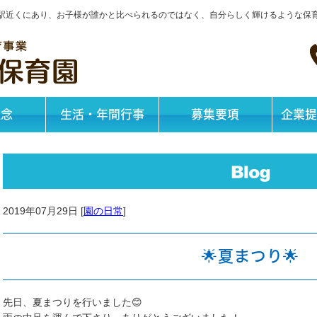
神戸駅近くにあり、お子様が誰かと比べられるのではなく、自分らしく輝けるような保
理念
生活・年間行事
募集要項
企業提
2019年07月29日 [
園の日常
]
🌟夏まつり🌟
先日、夏まつりを行いました😊