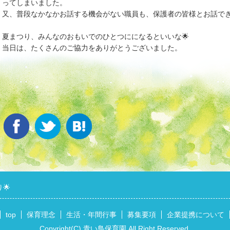
ってしまいました。
又、普段なかなかお話する機会がない職員も、保護者の皆様とお話でき
夏まつり、みんなのおもいでのひとつにになるといいな🌟
当日は、たくさんのご協力をありがとうございました。
🌟
top
保育理念
生活・年間行事
募集要項
企業提携について
Copyright(C) 青い鳥保育園 All Right Reserved.