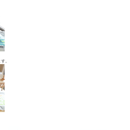
。
ます。