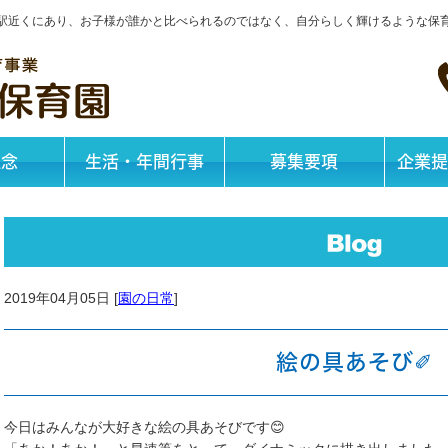
神戸駅近くにあり、お子様が誰かと比べられるのではなく、自分らしく輝けるような保
理念
生活・年間行事
募集要項
企業提
2019年04月05日 [
園の日常
]
絵の具あそび✐
今日はみんなが大好きな絵の具あそびです😊