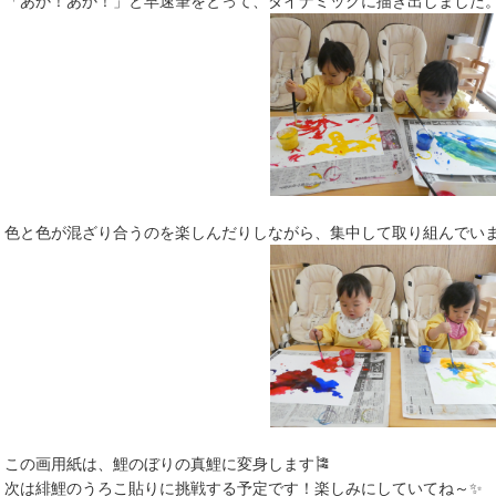
「あか！あか！」と早速筆をとって、ダイナミックに描き出しました
色と色が混ざり合うのを楽しんだりしながら、集中して取り組んでい
この画用紙は、鯉のぼりの真鯉に変身します🎏
次は緋鯉のうろこ貼りに挑戦する予定です！楽しみにしていてね～✨